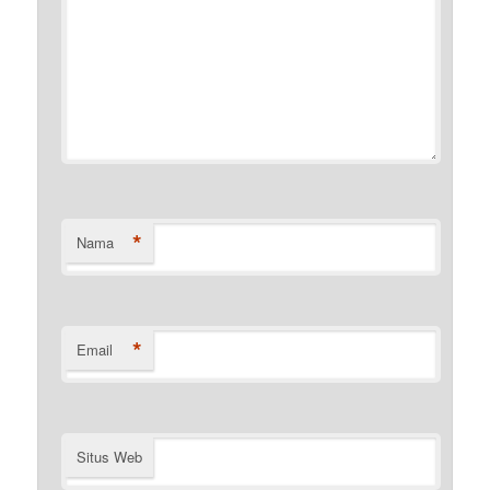
*
Nama
*
Email
Situs Web