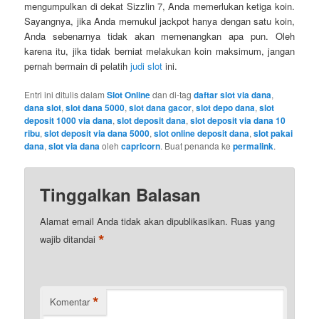
mengumpulkan di dekat Sizzlin 7, Anda memerlukan ketiga koin.
Sayangnya, jika Anda memukul jackpot hanya dengan satu koin,
Anda sebenarnya tidak akan memenangkan apa pun. Oleh
karena itu, jika tidak berniat melakukan koin maksimum, jangan
pernah bermain di pelatih
judi slot
ini.
Entri ini ditulis dalam
Slot Online
dan di-tag
daftar slot via dana
,
dana slot
,
slot dana 5000
,
slot dana gacor
,
slot depo dana
,
slot
deposit 1000 via dana
,
slot deposit dana
,
slot deposit via dana 10
ribu
,
slot deposit via dana 5000
,
slot online deposit dana
,
slot pakai
dana
,
slot via dana
oleh
capricorn
. Buat penanda ke
permalink
.
Tinggalkan Balasan
Alamat email Anda tidak akan dipublikasikan.
Ruas yang
*
wajib ditandai
*
Komentar