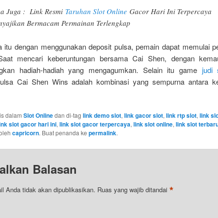
a Juga : Link Resmi
Taruhan Slot Online
Gacor Hari Ini Terpercaya
yajikan Bermacam Permainan Terlengkap
 itu dengan menggunakan deposit pulsa, pemain dapat memulai p
Saat mencari keberuntungan bersama Cai Shen, dengan kema
kan hadiah-hadiah yang mengagumkan. Selain itu game
judi 
Pulsa Cai Shen Wins adalah kombinasi yang sempurna antara k
ulis dalam
Slot Online
dan di-tag
link demo slot
,
link gacor slot
,
link rtp slot
,
link s
ink slot gacor hari ini
,
link slot gacor terpercaya
,
link slot online
,
link slot terbar
oleh
capricorn
. Buat penanda ke
permalink
.
alkan Balasan
*
l Anda tidak akan dipublikasikan.
Ruas yang wajib ditandai