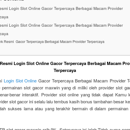
esmi Login Slot Online Gacor Terpercaya Berbagai Macam Provider
rcaya
esmi Login Slot Online Gacor Terpercaya Berbagai Macam Provider
rcaya
nk Resmi Gacor Terpercaya Berbagai Macam Provider Terpercaya
 Resmi Login Slot Online Gacor Terpercaya Berbagai Macam Pro
Terpercaya
mi
Login Slot Online
Gacor Terpercaya Berbagai Macam Provider T
e permainan slot gacor maxwin yang di miliki oleh provider slot gac
enar-benar interaktif. Provider slot online yang tidak dapat Kamu l
der slot gacor ini selalu lalu tembus kasih bonus tambahan besar ke 
ah sukses lama atau yang terakhir bermain di dalam permainan s
P slot gacor maxwin raih 9%, Seterusnya ini ialah Tidak cuma perm