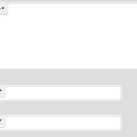
*
r
*
*