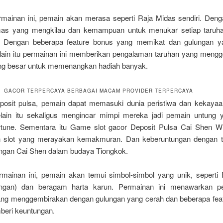
mainan ini, pemain akan merasa seperti Raja Midas sendiri. Deng
mas yang mengkilau dan kemampuan untuk menukar setiap taruha
. Dengan beberapa feature bonus yang memikat dan gulungan y
lain itu permainan ini memberikan pengalaman taruhan yang meng
ng besar untuk memenangkan hadiah banyak.
I GACOR TERPERCAYA BERBAGAI MACAM PROVIDER TERPERCAYA
eposit pulsa, pemain dapat memasuki dunia peristiwa dan kekayaa
lain itu sekaligus mengincar mimpi mereka jadi pemain untung 
tune. Sementara itu Game slot gacor Deposit Pulsa Cai Shen W
n slot yang merayakan kemakmuran. Dan keberuntungan dengan t
ngan Cai Shen dalam budaya Tiongkok.
mainan ini, pemain akan temui simbol-simbol yang unik, seperti 
ungan) dan beragam harta karun. Permainan ini menawarkan p
ang menggembirakan dengan gulungan yang cerah dan beberapa fea
eri keuntungan.