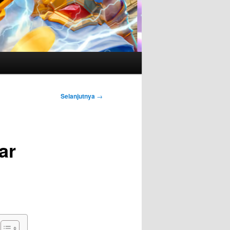
Selanjutnya
→
ar