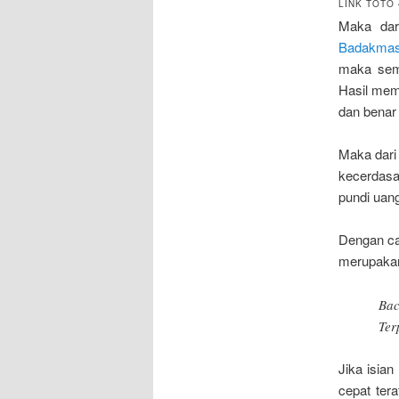
LINK TOTO
Maka dar
Badakma
maka sem
Hasil mem
dan benar 
Maka dari 
kecerdas
pundi uang
Dengan ca
merupakan
Bac
Ter
Jika isia
cepat ter