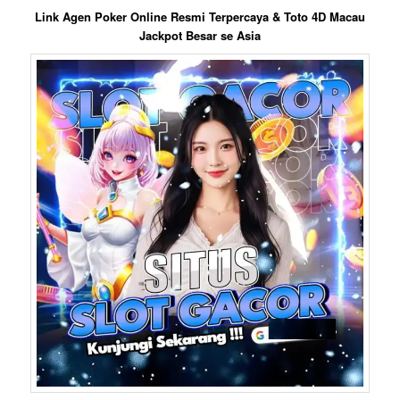
Link Agen Poker Online Resmi Terpercaya & Toto 4D Macau
Jackpot Besar se Asia