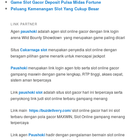
Game Slot Gacor Deposit Pulsa Midas Fortune
Peluang Kemenangan Slot Yang Cukup Besar
LINK PARTNER
Agen
paushoki
adalah agen slot online gacor dengan link login
arena Wild Bounty Showdown yang merupakan game paling dicari
Situs
Cakarnaga slot
merupakan penyedia slot online dengan
beragam pilihan game menarik untuk mencapai jackpot
Paushoki
merupakan link login agen toto serta slot online gacor
gampang maxwin dengan game lengkap, RTP tinggi, akses cepat,
sistem aman terpercaya
Link
paushoki slot
adalah situs slot gacor hari ini terpercaya serta
penyokong link judi slot online terbaru gampang menang
Link main
https://buzdelivery.com/
slot online gacor hari ini slot
terbaru dengan pola gacor MAXWIN, Slot Online gampang menang
terpercaya
Link agen
Paushoki
hadir dengan pengalaman bermain slot online