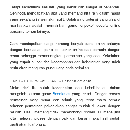
Tetapi sebetulnya sesuatu yang benar dan sangat di benarkan.
Sehingga mendapatkan apa yang memang kita raih dalam masa
yang sekarang ini semakin sulit. Salah satu potensi yang bisa di
manfaatkan adalah memainkan game idnpoker secara online
bersama teman lainnya.
Cara mendapatkan uang memang banyak cara, salah satunya
dengan bermainan game idn poker online dan bermain dengan
benar sehingga memenangkan permainan yang ada. Kekalahan
yang terjadi akibat dari kecerobohan dan keberanian yang tidak
perlu akan menguras pundi uang anda sekalian.
LINK TOTO 4D MACAU JACKPOT BESAR SE ASIA
Maka dari itu butuh kecermatan dan kehati-hatian dalam
mengolah putaran game
Badakmas
yang terjadi. Dengan proses
permainan yang benar dan tehnik yang tepat maka semua
tekanan permainan poker akan sangat mudah di lewati dengan
mudah. Hasil memang tidak membohongi proses. Di mana jika
kita melewati proses dengan baik dan benar maka hasil sudah
pasti akan luar biasa.