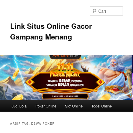
Langsung
Langsung
ke
ke
Cari
konten
konten
utama
sekunder
Link Situs Online Gacor
Gampang Menang
Menu
Judi Bola
Poker Online
Slot Online
Togel Online
utama
ARSIP TAG:
DEWA POKER