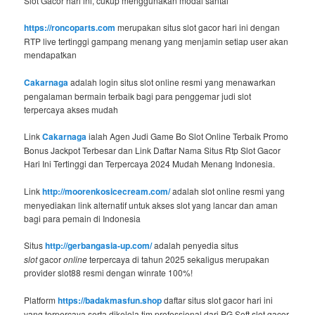
Slot Gacor hari ini, cukup menggunakan modal santai
https://roncoparts.com
merupakan situs slot gacor hari ini dengan
RTP live tertinggi gampang menang yang menjamin setiap user akan
mendapatkan
Cakarnaga
adalah login situs slot online resmi yang menawarkan
pengalaman bermain terbaik bagi para penggemar judi slot
terpercaya akses mudah
Link
Cakarnaga
ialah Agen Judi Game Bo Slot Online Terbaik Promo
Bonus Jackpot Terbesar dan Link Daftar Nama Situs Rtp Slot Gacor
Hari Ini Tertinggi dan Terpercaya 2024 Mudah Menang Indonesia.
Link
http://moorenkosicecream.com/
adalah slot online resmi yang
menyediakan link alternatif untuk akses slot yang lancar dan aman
bagi para pemain di Indonesia
Situs
http://gerbangasia-up.com/
adalah penyedia situs
slot
gacor
online
terpercaya di tahun 2025 sekaligus merupakan
provider slot88 resmi dengan winrate 100%!
Platform
https://badakmasfun.shop
daftar situs slot gacor hari ini
yang terpercaya serta dikelola tim professional dari PG Soft slot gacor