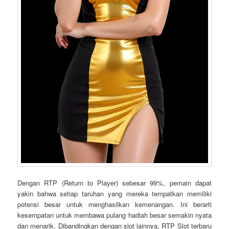
Dengan RTP (Return to Player) sebesar 99%, pemain dapat
yakin bahwa setiap taruhan yang mereka tempatkan memiliki
potensi besar untuk menghasilkan kemenangan. Ini berarti
kesempatan untuk membawa pulang hadiah besar semakin nyata
dan menarik. Dibandingkan dengan slot lainnya, RTP Slot terbaru