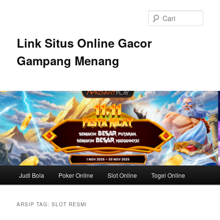
Langsung
Langsung
ke
ke
Cari
konten
konten
utama
sekunder
Link Situs Online Gacor
Gampang Menang
Menu
Judi Bola
Poker Online
Slot Online
Togel Online
utama
ARSIP TAG:
SLOT RESMI