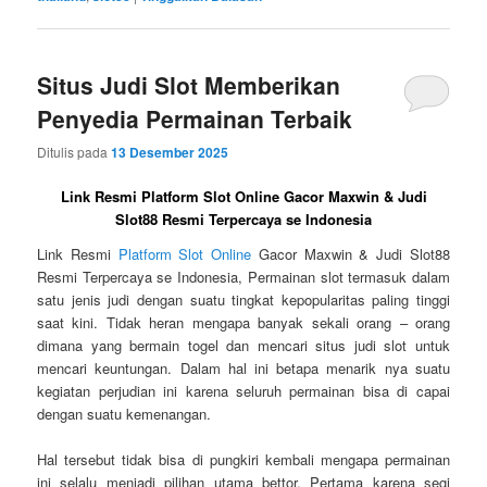
Situs Judi Slot Memberikan
Penyedia Permainan Terbaik
Ditulis pada
13 Desember 2025
Link Resmi Platform Slot Online Gacor Maxwin & Judi
Slot88 Resmi Terpercaya se Indonesia
Link Resmi
Platform Slot Online
Gacor Maxwin & Judi Slot88
Resmi Terpercaya se Indonesia, Permainan slot termasuk dalam
satu jenis judi dengan suatu tingkat kepopularitas paling tinggi
saat kini. Tidak heran mengapa banyak sekali orang – orang
dimana yang bermain togel dan mencari situs judi slot untuk
mencari keuntungan. Dalam hal ini betapa menarik nya suatu
kegiatan perjudian ini karena seluruh permainan bisa di capai
dengan suatu kemenangan.
Hal tersebut tidak bisa di pungkiri kembali mengapa permainan
ini selalu menjadi pilihan utama bettor. Pertama karena segi