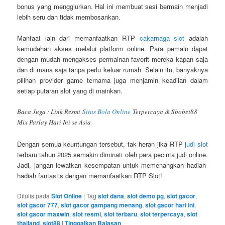
bonus yang menggiurkan. Hal ini membuat sesi bermain menjadi
lebih seru dan tidak membosankan.
Manfaat lain dari memanfaatkan RTP
cakarnaga slot
adalah
kemudahan akses melalui platform online. Para pemain dapat
dengan mudah mengakses permainan favorit mereka kapan saja
dan di mana saja tanpa perlu keluar rumah. Selain itu, banyaknya
pilihan provider game ternama juga menjamin keadilan dalam
setiap putaran slot yang di mainkan.
Baca Juga : Link Resmi
Situs Bola Online
Terpercaya & Sbobet88
Mix Parlay Hari Ini se Asia
Dengan semua keuntungan tersebut, tak heran jika RTP
judi slot
terbaru tahun 2025 semakin diminati oleh para pecinta judi online.
Jadi, jangan lewatkan kesempatan untuk memenangkan hadiah-
hadiah fantastis dengan memanfaatkan RTP Slot!
Ditulis pada
Slot Online
|
Tag
slot dana
,
slot demo pg
,
slot gacor
,
slot gacor 777
,
slot gacor gampang menang
,
slot gacor hari ini
,
slot gacor maxwin
,
slot resmi
,
slot terbaru
,
slot terpercaya
,
slot
thailand
,
slot88
|
Tinggalkan Balasan