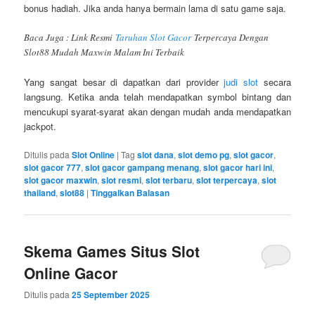
bonus hadiah. Jika anda hanya bermain lama di satu game saja.
Baca Juga : Link Resmi
Taruhan Slot Gacor
Terpercaya Dengan
Slot88 Mudah Maxwin Malam Ini Terbaik
Yang sangat besar di dapatkan dari provider
judi slot
secara
langsung. Ketika anda telah mendapatkan symbol bintang dan
mencukupi syarat-syarat akan dengan mudah anda mendapatkan
jackpot.
Ditulis pada
Slot Online
|
Tag
slot dana
,
slot demo pg
,
slot gacor
,
slot gacor 777
,
slot gacor gampang menang
,
slot gacor hari ini
,
slot gacor maxwin
,
slot resmi
,
slot terbaru
,
slot terpercaya
,
slot
thailand
,
slot88
|
Tinggalkan Balasan
Skema Games Situs Slot
Online Gacor
Ditulis pada
25 September 2025