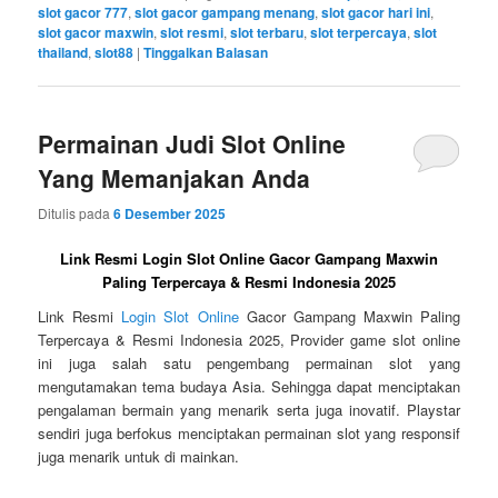
slot gacor 777
,
slot gacor gampang menang
,
slot gacor hari ini
,
slot gacor maxwin
,
slot resmi
,
slot terbaru
,
slot terpercaya
,
slot
thailand
,
slot88
|
Tinggalkan Balasan
Permainan Judi Slot Online
Yang Memanjakan Anda
Ditulis pada
6 Desember 2025
Link Resmi Login Slot Online Gacor Gampang Maxwin
Paling Terpercaya & Resmi Indonesia 2025
Link Resmi
Login Slot Online
Gacor Gampang Maxwin Paling
Terpercaya & Resmi Indonesia 2025, Provider game slot online
ini juga salah satu pengembang permainan slot yang
mengutamakan tema budaya Asia. Sehingga dapat menciptakan
pengalaman bermain yang menarik serta juga inovatif. Playstar
sendiri juga berfokus menciptakan permainan slot yang responsif
juga menarik untuk di mainkan.