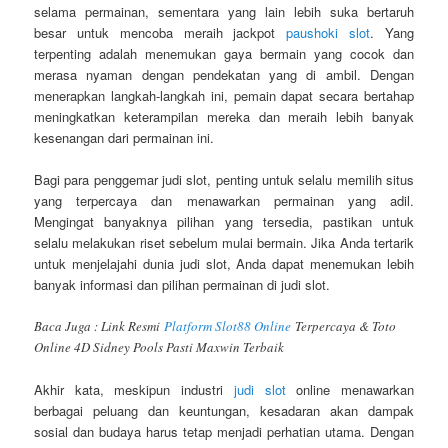
selama permainan, sementara yang lain lebih suka bertaruh
besar untuk mencoba meraih jackpot
paushoki slot
. Yang
terpenting adalah menemukan gaya bermain yang cocok dan
merasa nyaman dengan pendekatan yang di ambil. Dengan
menerapkan langkah-langkah ini, pemain dapat secara bertahap
meningkatkan keterampilan mereka dan meraih lebih banyak
kesenangan dari permainan ini.
Bagi para penggemar judi slot, penting untuk selalu memilih situs
yang terpercaya dan menawarkan permainan yang adil.
Mengingat banyaknya pilihan yang tersedia, pastikan untuk
selalu melakukan riset sebelum mulai bermain. Jika Anda tertarik
untuk menjelajahi dunia judi slot, Anda dapat menemukan lebih
banyak informasi dan pilihan permainan di judi slot.
Baca Juga : Link Resmi
Platform Slot88 Online
Terpercaya & Toto
Online 4D Sidney Pools Pasti Maxwin Terbaik
Akhir kata, meskipun industri
judi slot
online menawarkan
berbagai peluang dan keuntungan, kesadaran akan dampak
sosial dan budaya harus tetap menjadi perhatian utama. Dengan