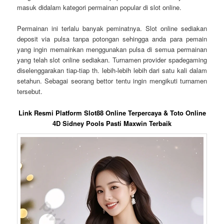
masuk didalam kategori permainan popular di slot online.
Permainan ini terlalu banyak peminatnya. Slot online sediakan
deposit via pulsa tanpa potongan sehingga anda para pemain
yang ingin memainkan menggunakan pulsa di semua permainan
yang telah slot online sediakan. Turnamen provider spadegaming
diselenggarakan tiap-tiap th. lebih-lebih lebih dari satu kali dalam
setahun. Sebagai seorang bettor tentu ingin mengikuti turnamen
tersebut.
Link Resmi Platform Slot88 Online Terpercaya & Toto Online
4D Sidney Pools Pasti Maxwin Terbaik