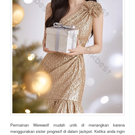
Permainan Werewolf mudah untk di menangkan karena
menggunakan sister progresif di dalam jackpot. Ketika anda ingin