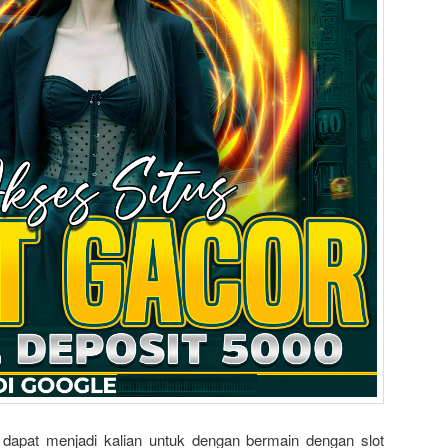
 dapat menjadi kalian untuk dengan bermain dengan slot