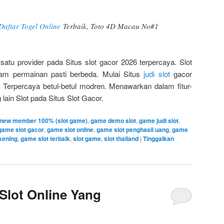
Daftar Togel Online
Terbaik, Toto 4D Macau No#1
 satu provider pada Situs slot gacor 2026 terpercaya. Slot
am permainan pasti berbeda. Mulai Situs
judi slot
gacor
6 Terpercaya betul-betul modren. Menawarkan dalam fitur-
 lain Slot pada Situs Slot Gacor.
new member 100% (slot game)
,
game demo slot
,
game judi slot
,
game slot gacor
,
game slot online
,
game slot penghasil uang
,
game
kening
,
game slot terbaik
,
slot game
,
slot thailand
|
Tinggalkan
Slot Online Yang