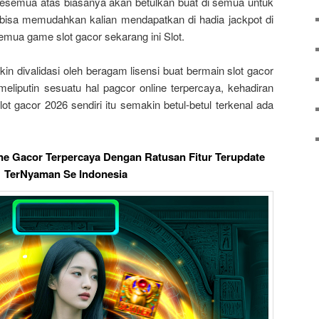
 kesemua atas biasanya akan betulkan buat di semua untuk
 bisa memudahkan kalian mendapatkan di hadia jackpot di
emua game slot gacor sekarang ini Slot.
kin divalidasi oleh beragam lisensi buat bermain slot gacor
meliputin sesuatu hal pagcor online terpercaya, kehadiran
ot gacor 2026 sendiri itu semakin betul-betul terkenal ada
ine Gacor Terpercaya Dengan Ratusan Fitur Terupdate
TerNyaman Se Indonesia