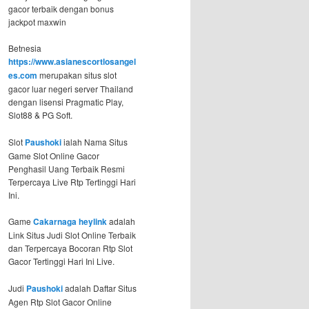
gacor terbaik dengan bonus
jackpot maxwin
Betnesia
https://www.asianescortlosangel
es.com
merupakan situs slot
gacor luar negeri server Thailand
dengan lisensi Pragmatic Play,
Slot88 & PG Soft.
Slot
Paushoki
ialah Nama Situs
Game Slot Online Gacor
Penghasil Uang Terbaik Resmi
Terpercaya Live Rtp Tertinggi Hari
Ini.
Game
Cakarnaga heylink
adalah
Link Situs Judi Slot Online Terbaik
dan Terpercaya Bocoran Rtp Slot
Gacor Tertinggi Hari Ini Live.
Judi
Paushoki
adalah Daftar Situs
Agen Rtp Slot Gacor Online