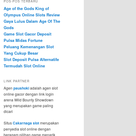
POS-POS TERBARU
Age of the Gods King of
Olympus Online Slots Review
Gaya Lulus Dalam Age Of The
Gods
Game Slot Gacor Deposit
Pulsa Midas Fortune
Peluang Kemenangan Slot
Yang Cukup Besar
Slot Deposit Pulsa Alternatife
Termudah Slot Online
LINK PARTNER
Agen
paushoki
adalah agen slot
online gacor dengan link login
arena Wild Bounty Showdown
yang merupakan game paling
dicari
Situs
Cakarnaga slot
merupakan
penyedia slot online dengan
beragam pilihan game menarik