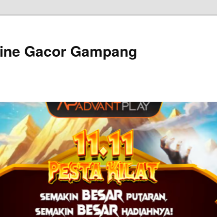
nline Gacor Gampang