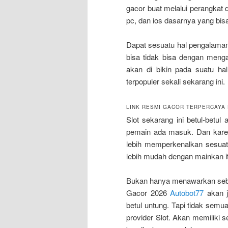
gacor buat melalui perangkat
pc, dan ios dasarnya yang bisa
Dapat sesuatu hal pengalaman
bisa tidak bisa dengan menga
akan di bikin pada suatu hal
terpopuler sekali sekarang ini.
LINK RESMI GACOR TERPERCAYA
Slot sekarang ini betul-betul
pemain ada masuk. Dan karena
lebih memperkenalkan sesuatu
lebih mudah dengan mainkan i
Bukan hanya menawarkan seba
Gacor 2026
Autobot77
akan j
betul untung. Tapi tidak semu
provider Slot. Akan memiliki s