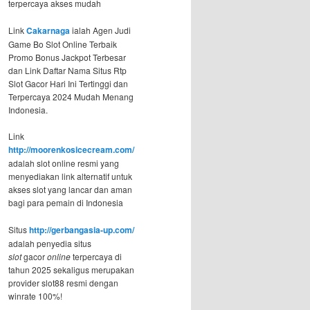
terpercaya akses mudah
Link
Cakarnaga
ialah Agen Judi
Game Bo Slot Online Terbaik
Promo Bonus Jackpot Terbesar
dan Link Daftar Nama Situs Rtp
Slot Gacor Hari Ini Tertinggi dan
Terpercaya 2024 Mudah Menang
Indonesia.
Link
http://moorenkosicecream.com/
adalah slot online resmi yang
menyediakan link alternatif untuk
akses slot yang lancar dan aman
bagi para pemain di Indonesia
Situs
http://gerbangasia-up.com/
adalah penyedia situs
slot
gacor
online
terpercaya di
tahun 2025 sekaligus merupakan
provider slot88 resmi dengan
winrate 100%!