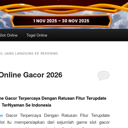
Slot Online
Togel Online
IL UANG LANGSUNG KE REKENING
Online Gacor 2026
ine Gacor Terpercaya Dengan Ratusan Fitur Terupdate
TerNyaman Se Indonesia
ne
Gacor Terpercaya Dengan Ratusan Fitur Terupdate
ot itu mempersiapkan dari sejumlah game slot gacor