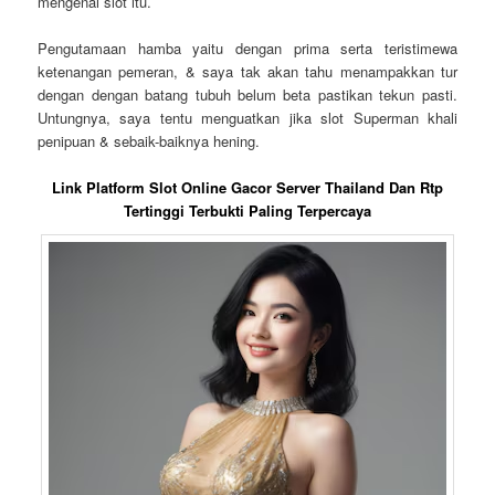
mengenai slot itu.
Pengutamaan hamba yaitu dengan prima serta teristimewa
ketenangan pemeran, & saya tak akan tahu menampakkan tur
dengan dengan batang tubuh belum beta pastikan tekun pasti.
Untungnya, saya tentu menguatkan jika slot Superman khali
penipuan & sebaik-baiknya hening.
Link Platform Slot Online Gacor Server Thailand Dan Rtp
Tertinggi Terbukti Paling Terpercaya