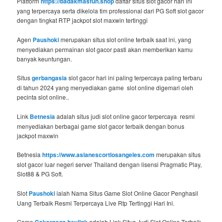
Platform
https://badakmasfun.shop
daftar situs slot gacor hari ini
yang terpercaya serta dikelola tim professional dari PG Soft slot gacor
dengan tingkat RTP jackpot slot maxwin tertinggi
Agen
Paushoki
merupakan situs slot online terbaik saat ini, yang
menyediakan permainan slot gacor pasti akan memberikan kamu
banyak keuntungan.
Situs
gerbangasia
slot gacor hari ini paling terpercaya paling terbaru
di tahun 2024 yang menyediakan game slot online digemari oleh
pecinta slot online..
Link
Betnesia
adalah situs judi slot online gacor terpercaya resmi
menyediakan berbagai game slot gacor terbaik dengan bonus
jackpot maxwin
Betnesia
https://www.asianescortlosangeles.com
merupakan situs
slot gacor luar negeri server Thailand dengan lisensi Pragmatic Play,
Slot88 & PG Soft.
Slot
Paushoki
ialah Nama Situs Game Slot Online Gacor Penghasil
Uang Terbaik Resmi Terpercaya Live Rtp Tertinggi Hari Ini.
Game
adalah Link Situs Judi Slot Online Terbaik