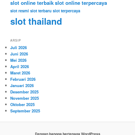
slot online terbaik
slot online terpercaya
slot resmi
slot terbaru
slot terpercaya
slot thailand
ARSIP
Juli 2026
Juni 2026
Mei 2026
April 2026
Maret 2026
Februari 2026
Januari 2026
Desember 2025
November 2025
Oktober 2025
September 2025
Dengan bangga bertenaga WordPress