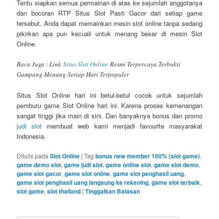
Tentu siapkan semua permainan di atas ke sejumlah anggotanya
dan bocoran RTP Situs Slot Pasti Gacor dari setiap game
tersebut. Anda dapat memainkan mesin slot online tanpa sedang
pikirkan apa pun kecuali untuk menang besar di mesin Slot
Online.
Baca Juga : Link
Situs Slot Online
Resmi Terpercaya Terbukti
Gampang Menang Setiap Hari Terpopuler
Situs Slot Online hari ini betul-betul cocok untuk sejumlah
pemburu game Slot Online hari ini. Karena proses kemenangan
sangat tinggi jika main di sini. Dan banyaknya bonus dan promo
judi slot
membuat web kami menjadi favourite masyarakat
Indonesia.
Ditulis pada
Slot Online
|
Tag
bonus new member 100% (slot game)
,
game demo slot
,
game judi slot
,
game online slot
,
game slot demo
,
game slot gacor
,
game slot online
,
game slot penghasil uang
,
game slot penghasil uang langsung ke rekening
,
game slot terbaik
,
slot game
,
slot thailand
|
Tinggalkan Balasan