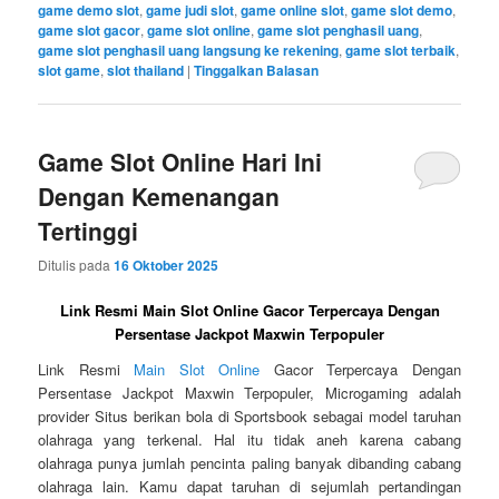
game demo slot
,
game judi slot
,
game online slot
,
game slot demo
,
game slot gacor
,
game slot online
,
game slot penghasil uang
,
game slot penghasil uang langsung ke rekening
,
game slot terbaik
,
slot game
,
slot thailand
|
Tinggalkan Balasan
Game Slot Online Hari Ini
Dengan Kemenangan
Tertinggi
Ditulis pada
16 Oktober 2025
Link Resmi Main Slot Online Gacor Terpercaya Dengan
Persentase Jackpot Maxwin Terpopuler
Link Resmi
Main Slot Online
Gacor Terpercaya Dengan
Persentase Jackpot Maxwin Terpopuler, Microgaming adalah
provider Situs berikan bola di Sportsbook sebagai model taruhan
olahraga yang terkenal. Hal itu tidak aneh karena cabang
olahraga punya jumlah pencinta paling banyak dibanding cabang
olahraga lain. Kamu dapat taruhan di sejumlah pertandingan