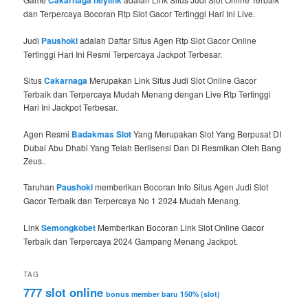
Cakarnaga heylink
dan Terpercaya Bocoran Rtp Slot Gacor Tertinggi Hari Ini Live.
Judi
Paushoki
adalah Daftar Situs Agen Rtp Slot Gacor Online
Tertinggi Hari Ini Resmi Terpercaya Jackpot Terbesar.
Situs
Cakarnaga
Merupakan Link Situs Judi Slot Online Gacor
Terbaik dan Terpercaya Mudah Menang dengan Live Rtp Tertinggi
Hari Ini Jackpot Terbesar.
Agen Resmi
Badakmas Slot
Yang Merupakan Slot Yang Berpusat DI
Dubai Abu Dhabi Yang Telah Berlisensi Dan Di Resmikan Oleh Bang
Zeus..
Taruhan
Paushoki
memberikan Bocoran Info Situs Agen Judi Slot
Gacor Terbaik dan Terpercaya No 1 2024 Mudah Menang.
Link
Semongkobet
Memberikan Bocoran Link Slot Online Gacor
Terbaik dan Terpercaya 2024 Gampang Menang Jackpot.
TAG
777 slot online
bonus member baru 150% (slot)