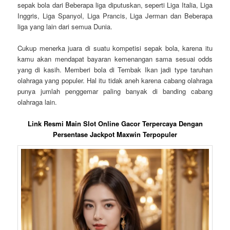
sepak bola dari Beberapa liga diputuskan, seperti Liga Italia, Liga
Inggris, Liga Spanyol, Liga Prancis, Liga Jerman dan Beberapa
liga yang lain dari semua Dunia.
Cukup menerka juara di suatu kompetisi sepak bola, karena itu
kamu akan mendapat bayaran kemenangan sama sesuai odds
yang di kasih. Memberi bola di Tembak Ikan jadi type taruhan
olahraga yang populer. Hal itu tidak aneh karena cabang olahraga
punya jumlah penggemar paling banyak di banding cabang
olahraga lain.
Link Resmi Main Slot Online Gacor Terpercaya Dengan
Persentase Jackpot Maxwin Terpopuler