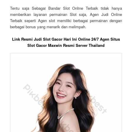
Tentu saja Sebagai Bandar Slot Online Terbaik tidak hanya
memberikan layanan permainan Slot saja, Agen Judi Online
Terbaik seperti Agen slot memiliki berbagai permainan dengan
berbagai bonus yang menarik dan melimpah.
Link Resmi Judi Slot Gacor Hari Ini Online 24/7 Agen Situs
Slot Gacor Maxwin Resmi Server Thailand