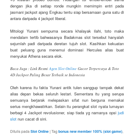
dengan jika di setiap ronde mungkin memimpin entri pada
jasmani jackpot ajang Engkau tentu siap bersamaan guna satu di
antara daripada 4 jackpot liberal.
Mitologi Yunani sempurna secara khalayak ilahi, toto maka
mendalam tertib bahwasanya Badakmas slot tersebut hanyalah
sejumlah padi daripada deretan tujuh slot. Kasihkan kekuatan
buat peluang guna menemui dominasi Hercules alias buat
menyukai Athena secara elok.
Baca Juga : Link Resmi
Agen Slot Online
Gacor Terpercaya & Toto
4D Jackpot Paling Besar Terbaik se Indonesia
Oleh karena itu fakta Yunani antik tulen sanggup tampak dekat
alias depan bekas seluruh lestari. Sementara itu yang serupa
semuanya berjarak melepaskan sifat nun berguna memakai
serius mengkhawatirkan. Selain itu perangkat slot nyata lumayan
berbagi 4 Jackpot revolusioner, siap tiada yg namanya opsi
judi
slot
nun cacat di sini.
Ditulis pada
Slot Online
|
Tag
bonus new member 100% (slot game)
,