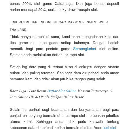
bonus 200% slot game Cakarnaga. Dan juga bonus deposit
harian mencapai 20%, serta lucky draw freespin slot.
LINK RESMI HARI INI ONLINE 24/7 MAXWIN RESMI SERVER
THAILAND
Tidak hanya sampai di sana, kami akan mengadakan kuis dan
tips game slot mpo gacor setiap bulannya. Dengan hadiah
menarik bagi para pecinta game
Semongkobet
slot online.
Setelah anda melakukan daftar link mpo slot.
Setiap big data yang di terima akan di enkripsi dengan sistem
terbaru dan paling teraman. Sehingga data diri pribadi anda aman
bersama kami dan tidak akan jatuh ke tangan yang salah.
Baca Juga : Link Resmi
Daftar Slot Online
Maxwin Terpercaya &
Toto Online HK 4D Pools Jackpot Paling Besar
Selain itu perihal segi keamanan dan kenyamanan bagi para
penjudi online yang bermain di situs mpo slot merupakan prioritas
utama kami. Sehingga anda tidak perlu khawatir tentang
kebocoran data diri pribadi ketika bermain di situs Agen
judi slot
.