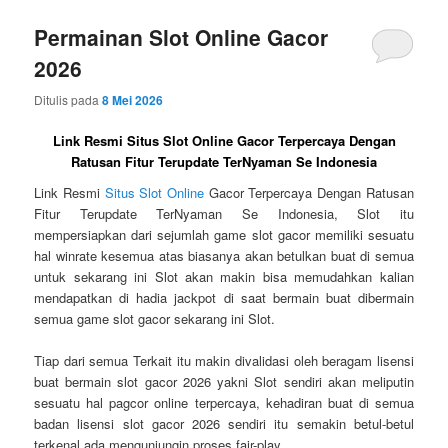
Permainan Slot Online Gacor
2026
Ditulis pada
8 Mei 2026
Link Resmi Situs Slot Online Gacor Terpercaya Dengan
Ratusan Fitur Terupdate TerNyaman Se Indonesia
Link Resmi
Situs Slot Online
Gacor Terpercaya Dengan Ratusan
Fitur Terupdate TerNyaman Se Indonesia, Slot itu
mempersiapkan dari sejumlah game slot gacor memiliki sesuatu
hal winrate kesemua atas biasanya akan betulkan buat di semua
untuk sekarang ini Slot akan makin bisa memudahkan kalian
mendapatkan di hadia jackpot di saat bermain buat dibermain
semua game slot gacor sekarang ini Slot.
Tiap dari semua Terkait itu makin divalidasi oleh beragam lisensi
buat bermain slot gacor 2026 yakni Slot sendiri akan meliputin
sesuatu hal pagcor online terpercaya, kehadiran buat di semua
badan lisensi slot gacor 2026 sendiri itu semakin betul-betul
terkenal ada mengunjungin proses fair-play.