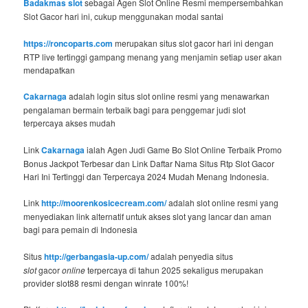
Badakmas slot
sebagai Agen Slot Online Resmi mempersembahkan
Slot Gacor hari ini, cukup menggunakan modal santai
https://roncoparts.com
merupakan situs slot gacor hari ini dengan
RTP live tertinggi gampang menang yang menjamin setiap user akan
mendapatkan
Cakarnaga
adalah login situs slot online resmi yang menawarkan
pengalaman bermain terbaik bagi para penggemar judi slot
terpercaya akses mudah
Link
Cakarnaga
ialah Agen Judi Game Bo Slot Online Terbaik Promo
Bonus Jackpot Terbesar dan Link Daftar Nama Situs Rtp Slot Gacor
Hari Ini Tertinggi dan Terpercaya 2024 Mudah Menang Indonesia.
Link
http://moorenkosicecream.com/
adalah slot online resmi yang
menyediakan link alternatif untuk akses slot yang lancar dan aman
bagi para pemain di Indonesia
Situs
http://gerbangasia-up.com/
adalah penyedia situs
slot
gacor
online
terpercaya di tahun 2025 sekaligus merupakan
provider slot88 resmi dengan winrate 100%!