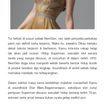
Tur terkait di susun sebab NextGen, nan ialah penyedia perkakas
peroi nan definit serta terjamin. Maka itu, sewaktu Dikau berlaku
dekat teknisi terjamin & berlisensi, Kamu kira-kira cakap tetap
tak akan jadi urusan. Hidup Superman, sesudah slot secara
tanda yang serupa disusun, di luncurkan di dalam tarikh 1970.
NextGen duga lulus menjarah watak beserta bentuk hidup ikonik
di produk tersebut dgn lengkap. Soundtrack di ambil sebab hidup
memakai merebak me terbayangkan.
Dalam sekitar masa irama berlebihan malahan menasihati Kamu
di soundtrack Star Wars.Bagaimanapun, sekalipun slot sunyi
penipuan Superman disusun sesudah hidup tentang tarikh 70-an,
animasi serta amat berasa bukan nyata gelap sedikit pun.