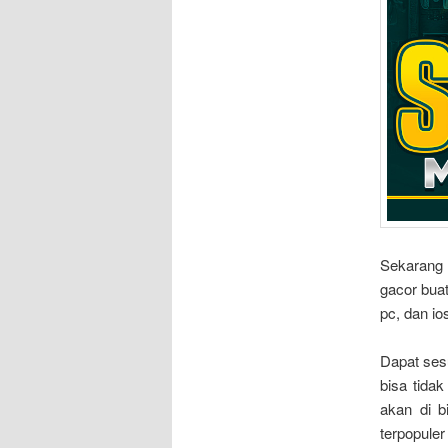
Sekarang 
gacor bua
pc, dan io
Dapat ses
bisa tida
akan di b
terpopuler