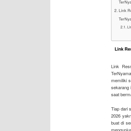
TerNy
Link R
TerNy
Li
Link Re
Link Re
TerNyama
memiliki 
sekarang 
saat berma
Tiap dari 
2026 yakni
buat di se
mengunjung