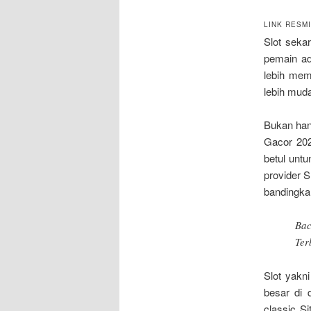
LINK RESM
Slot sekar
pemain ad
lebih mem
lebih mud
Bukan han
Gacor 2
betul untu
provider S
bandingkan
Bac
Ter
Slot yakni
besar di 
classic S