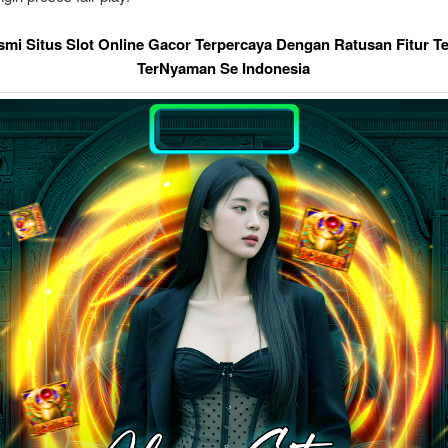
smi Situs Slot Online Gacor Terpercaya Dengan Ratusan Fitur T
TerNyaman Se Indonesia