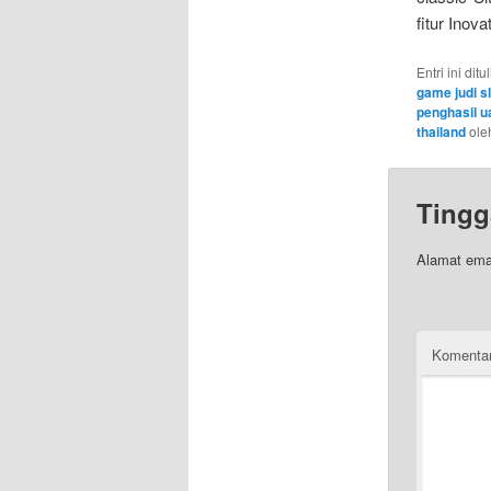
fitur Inov
Entri ini dit
game judi sl
penghasil u
thailand
ole
Tingg
Alamat emai
Komenta