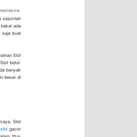
 INDONESIA
ua sejumlah
 bakal ada
 saja buat
ainan Slot
lot betul-
 ada banyak
in besar di
1
rcaya. Slot
 slot
gacor
lam fitur-