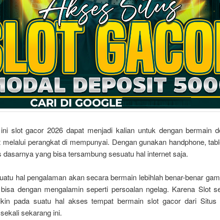
ini slot gacor 2026 dapat menjadi kalian untuk dengan bermain d
t melalui perangkat di mempunyai. Dengan gunakan handphone, tabl
s dasarnya yang bisa tersambung sesuatu hal internet saja.
uatu hal pengalaman akan secara bermain lebihlah benar-benar ga
k bisa dengan mengalamin seperti persoalan ngelag. Karena Slot se
ikin pada suatu hal akses tempat bermain slot gacor dari Situs 
 sekali sekarang ini.