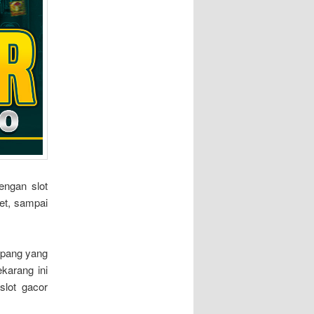
engan slot
et, sampai
mpang yang
karang ini
slot gacor