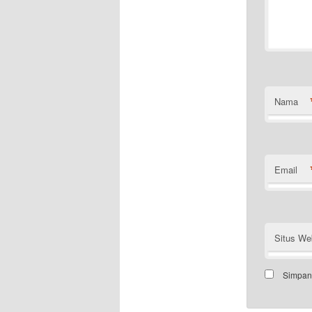
Nama
Email
Situs We
Simpan 