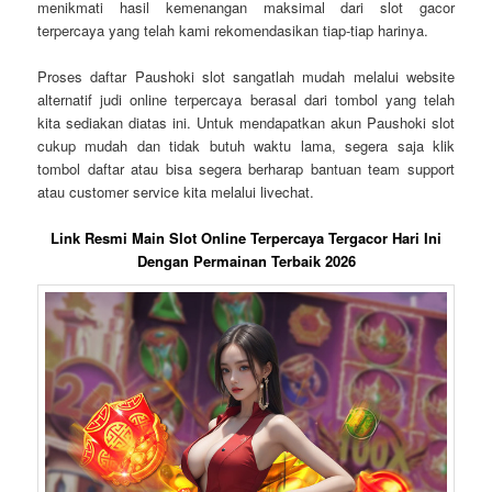
menikmati hasil kemenangan maksimal dari slot gacor
terpercaya yang telah kami rekomendasikan tiap-tiap harinya.
Proses daftar Paushoki slot sangatlah mudah melalui website
alternatif judi online terpercaya berasal dari tombol yang telah
kita sediakan diatas ini. Untuk mendapatkan akun Paushoki slot
cukup mudah dan tidak butuh waktu lama, segera saja klik
tombol daftar atau bisa segera berharap bantuan team support
atau customer service kita melalui livechat.
Link Resmi Main Slot Online Terpercaya Tergacor Hari Ini
Dengan Permainan Terbaik 2026