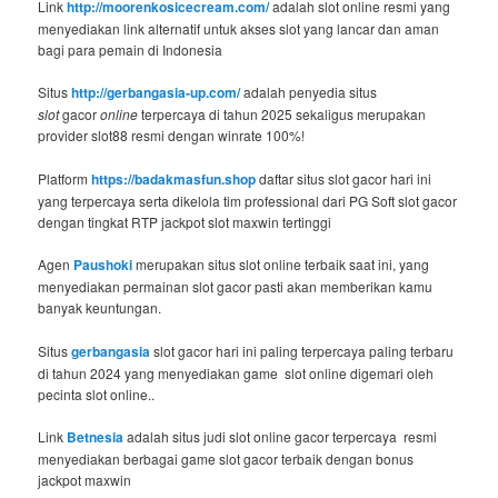
Link
http://moorenkosicecream.com/
adalah slot online resmi yang
menyediakan link alternatif untuk akses slot yang lancar dan aman
bagi para pemain di Indonesia
Situs
http://gerbangasia-up.com/
adalah penyedia situs
slot
gacor
online
terpercaya di tahun 2025 sekaligus merupakan
provider slot88 resmi dengan winrate 100%!
Platform
https://badakmasfun.shop
daftar situs slot gacor hari ini
yang terpercaya serta dikelola tim professional dari PG Soft slot gacor
dengan tingkat RTP jackpot slot maxwin tertinggi
Agen
Paushoki
merupakan situs slot online terbaik saat ini, yang
menyediakan permainan slot gacor pasti akan memberikan kamu
banyak keuntungan.
Situs
gerbangasia
slot gacor hari ini paling terpercaya paling terbaru
di tahun 2024 yang menyediakan game slot online digemari oleh
pecinta slot online..
Link
Betnesia
adalah situs judi slot online gacor terpercaya resmi
menyediakan berbagai game slot gacor terbaik dengan bonus
jackpot maxwin