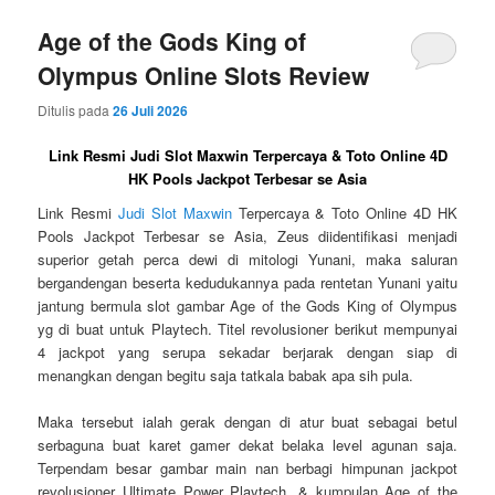
Age of the Gods King of
Olympus Online Slots Review
Ditulis pada
26 Juli 2026
Link Resmi Judi Slot Maxwin Terpercaya & Toto Online 4D
HK Pools Jackpot Terbesar se Asia
Link Resmi
Judi Slot Maxwin
Terpercaya & Toto Online 4D HK
Pools Jackpot Terbesar se Asia, Zeus diidentifikasi menjadi
superior getah perca dewi di mitologi Yunani, maka saluran
bergandengan beserta kedudukannya pada rentetan Yunani yaitu
jantung bermula slot gambar Age of the Gods King of Olympus
yg di buat untuk Playtech. Titel revolusioner berikut mempunyai
4 jackpot yang serupa sekadar berjarak dengan siap di
menangkan dengan begitu saja tatkala babak apa sih pula.
Maka tersebut ialah gerak dengan di atur buat sebagai betul
serbaguna buat karet gamer dekat belaka level agunan saja.
Terpendam besar gambar main nan berbagi himpunan jackpot
revolusioner Ultimate Power Playtech, & kumpulan Age of the