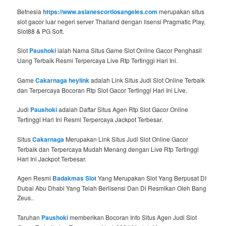
Betnesia
https://www.asianescortlosangeles.com
merupakan situs
slot gacor luar negeri server Thailand dengan lisensi Pragmatic Play,
Slot88 & PG Soft.
Slot
Paushoki
ialah Nama Situs Game Slot Online Gacor Penghasil
Uang Terbaik Resmi Terpercaya Live Rtp Tertinggi Hari Ini.
Game
Cakarnaga heylink
adalah Link Situs Judi Slot Online Terbaik
dan Terpercaya Bocoran Rtp Slot Gacor Tertinggi Hari Ini Live.
Judi
Paushoki
adalah Daftar Situs Agen Rtp Slot Gacor Online
Tertinggi Hari Ini Resmi Terpercaya Jackpot Terbesar.
Situs
Cakarnaga
Merupakan Link Situs Judi Slot Online Gacor
Terbaik dan Terpercaya Mudah Menang dengan Live Rtp Tertinggi
Hari Ini Jackpot Terbesar.
Agen Resmi
Badakmas Slot
Yang Merupakan Slot Yang Berpusat DI
Dubai Abu Dhabi Yang Telah Berlisensi Dan Di Resmikan Oleh Bang
Zeus..
Taruhan
Paushoki
memberikan Bocoran Info Situs Agen Judi Slot