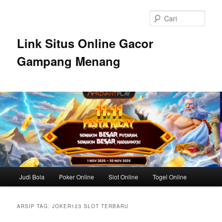
Langsung
Langsung
ke
ke
Cari
konten
konten
utama
sekunder
Link Situs Online Gacor
Gampang Menang
Menu
Judi Bola
Poker Online
Slot Online
Togel Online
utama
ARSIP TAG:
JOKER123 SLOT TERBARU