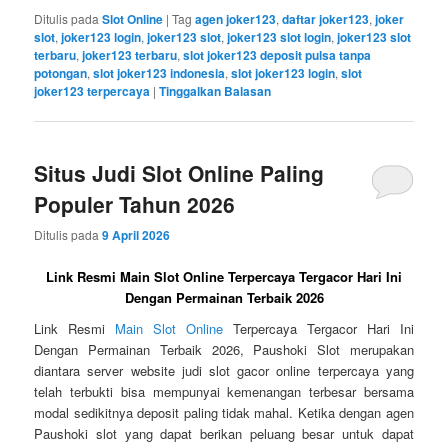
Ditulis pada
Slot Online
|
Tag
agen joker123
,
daftar joker123
,
joker
slot
,
joker123 login
,
joker123 slot
,
joker123 slot login
,
joker123 slot
terbaru
,
joker123 terbaru
,
slot joker123 deposit pulsa tanpa
potongan
,
slot joker123 indonesia
,
slot joker123 login
,
slot
joker123 terpercaya
|
Tinggalkan Balasan
Situs Judi Slot Online Paling
Populer Tahun 2026
Ditulis pada
9 April 2026
Link Resmi Main Slot Online Terpercaya Tergacor Hari Ini
Dengan Permainan Terbaik 2026
Link Resmi
Main Slot Online
Terpercaya Tergacor Hari Ini
Dengan Permainan Terbaik 2026, Paushoki Slot merupakan
diantara server website judi slot gacor online terpercaya yang
telah terbukti bisa mempunyai kemenangan terbesar bersama
modal sedikitnya deposit paling tidak mahal. Ketika dengan agen
Paushoki slot yang dapat berikan peluang besar untuk dapat