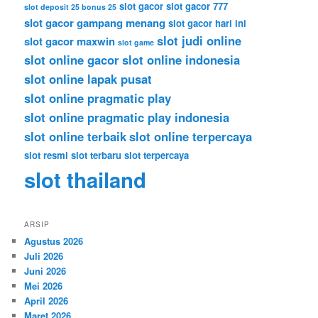
slot gacor
slot gacor 777
slot deposit 25 bonus 25
slot gacor gampang menang
slot gacor hari ini
slot judi online
slot gacor maxwin
slot game
slot online gacor
slot online indonesia
slot online lapak pusat
slot online pragmatic play
slot online pragmatic play indonesia
slot online terbaik
slot online terpercaya
slot resmi
slot terbaru
slot terpercaya
slot thailand
ARSIP
Agustus 2026
Juli 2026
Juni 2026
Mei 2026
April 2026
Maret 2026