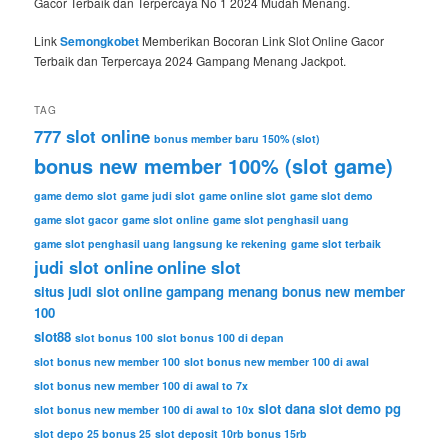
Gacor Terbaik dan Terpercaya No 1 2024 Mudah Menang.
Link
Semongkobet
Memberikan Bocoran Link Slot Online Gacor
Terbaik dan Terpercaya 2024 Gampang Menang Jackpot.
TAG
777 slot online
bonus member baru 150% (slot)
bonus new member 100% (slot game)
game demo slot
game judi slot
game online slot
game slot demo
game slot gacor
game slot online
game slot penghasil uang
game slot penghasil uang langsung ke rekening
game slot terbaik
judi slot online
online slot
situs judi slot online gampang menang bonus new member
100
slot88
slot bonus 100
slot bonus 100 di depan
slot bonus new member 100
slot bonus new member 100 di awal
slot bonus new member 100 di awal to 7x
slot dana
slot demo pg
slot bonus new member 100 di awal to 10x
slot depo 25 bonus 25
slot deposit 10rb bonus 15rb