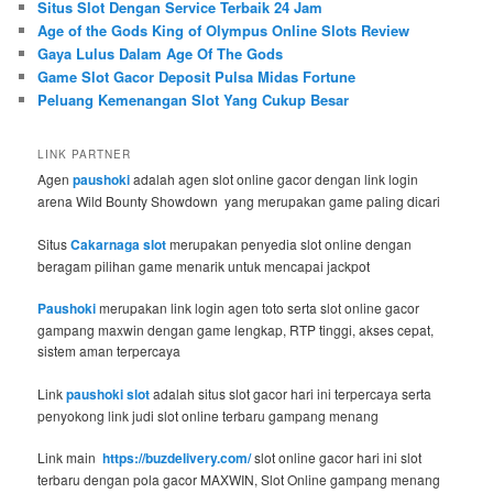
Situs Slot Dengan Service Terbaik 24 Jam
Age of the Gods King of Olympus Online Slots Review
Gaya Lulus Dalam Age Of The Gods
Game Slot Gacor Deposit Pulsa Midas Fortune
Peluang Kemenangan Slot Yang Cukup Besar
LINK PARTNER
Agen
paushoki
adalah agen slot online gacor dengan link login
arena Wild Bounty Showdown yang merupakan game paling dicari
Situs
Cakarnaga slot
merupakan penyedia slot online dengan
beragam pilihan game menarik untuk mencapai jackpot
Paushoki
merupakan link login agen toto serta slot online gacor
gampang maxwin dengan game lengkap, RTP tinggi, akses cepat,
sistem aman terpercaya
Link
paushoki slot
adalah situs slot gacor hari ini terpercaya serta
penyokong link judi slot online terbaru gampang menang
Link main
https://buzdelivery.com/
slot online gacor hari ini slot
terbaru dengan pola gacor MAXWIN, Slot Online gampang menang