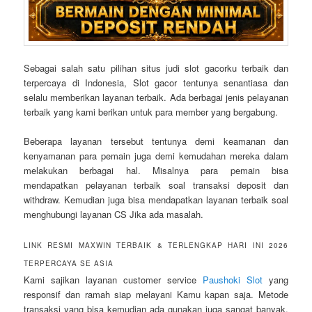
Sebagai salah satu pilihan situs judi slot gacorku terbaik dan
terpercaya di Indonesia, Slot gacor tentunya senantiasa dan
selalu memberikan layanan terbaik. Ada berbagai jenis pelayanan
terbaik yang kami berikan untuk para member yang bergabung.
Beberapa layanan tersebut tentunya demi keamanan dan
kenyamanan para pemain juga demi kemudahan mereka dalam
melakukan berbagai hal. Misalnya para pemain bisa
mendapatkan pelayanan terbaik soal transaksi deposit dan
withdraw. Kemudian juga bisa mendapatkan layanan terbaik soal
menghubungi layanan CS Jika ada masalah.
LINK RESMI MAXWIN TERBAIK & TERLENGKAP HARI INI 2026
TERPERCAYA SE ASIA
Kami sajikan layanan customer service
Paushoki Slot
yang
responsif dan ramah siap melayani Kamu kapan saja. Metode
transaksi yang bisa kemudian ada gunakan juga sangat banyak.