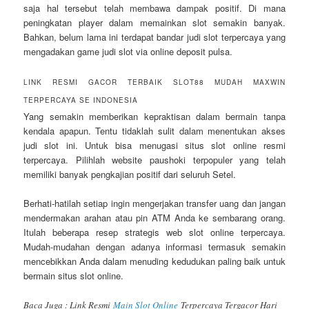
saja hal tersebut telah membawa dampak positif. Di mana
peningkatan player dalam memainkan slot semakin banyak.
Bahkan, belum lama ini terdapat bandar judi slot terpercaya yang
mengadakan game judi slot via online deposit pulsa.
LINK RESMI GACOR TERBAIK SLOT88 MUDAH MAXWIN
TERPERCAYA SE INDONESIA
Yang semakin memberikan kepraktisan dalam bermain tanpa
kendala apapun. Tentu tidaklah sulit dalam menentukan akses
judi slot ini. Untuk bisa menugasi situs slot online resmi
terpercaya. Pilihlah website paushoki terpopuler yang telah
memiliki banyak pengkajian positif dari seluruh Setel.
Berhati-hatilah setiap ingin mengerjakan transfer uang dan jangan
mendermakan arahan atau pin ATM Anda ke sembarang orang.
Itulah beberapa resep strategis web slot online terpercaya.
Mudah-mudahan dengan adanya informasi termasuk semakin
mencebikkan Anda dalam menuding kedudukan paling baik untuk
bermain situs slot online.
Baca Juga : Link Resmi
Main Slot Online
Terpercaya Tergacor Hari