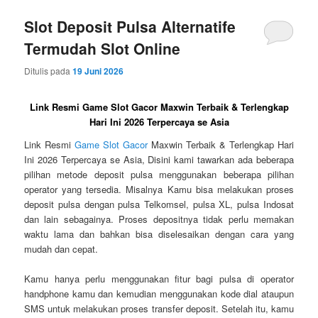
Slot Deposit Pulsa Alternatife
Termudah Slot Online
Ditulis pada
19 Juni 2026
Link Resmi Game Slot Gacor Maxwin Terbaik & Terlengkap
Hari Ini 2026 Terpercaya se Asia
Link Resmi
Game Slot Gacor
Maxwin Terbaik & Terlengkap Hari
Ini 2026 Terpercaya se Asia, Disini kami tawarkan ada beberapa
pilihan metode deposit pulsa menggunakan beberapa pilihan
operator yang tersedia. Misalnya Kamu bisa melakukan proses
deposit pulsa dengan pulsa Telkomsel, pulsa XL, pulsa Indosat
dan lain sebagainya. Proses depositnya tidak perlu memakan
waktu lama dan bahkan bisa diselesaikan dengan cara yang
mudah dan cepat.
Kamu hanya perlu menggunakan fitur bagi pulsa di operator
handphone kamu dan kemudian menggunakan kode dial ataupun
SMS untuk melakukan proses transfer deposit. Setelah itu, kamu