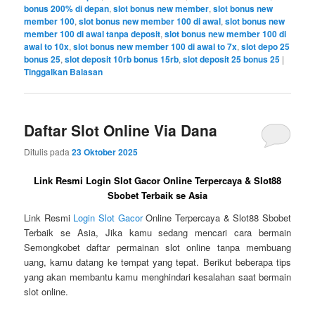
bonus 200% di depan
,
slot bonus new member
,
slot bonus new
member 100
,
slot bonus new member 100 di awal
,
slot bonus new
member 100 di awal tanpa deposit
,
slot bonus new member 100 di
awal to 10x
,
slot bonus new member 100 di awal to 7x
,
slot depo 25
bonus 25
,
slot deposit 10rb bonus 15rb
,
slot deposit 25 bonus 25
|
Tinggalkan Balasan
Daftar Slot Online Via Dana
Ditulis pada
23 Oktober 2025
Link Resmi Login Slot Gacor Online Terpercaya & Slot88
Sbobet Terbaik se Asia
Link Resmi
Login Slot Gacor
Online Terpercaya & Slot88 Sbobet
Terbaik se Asia, Jika kamu sedang mencari cara bermain
Semongkobet daftar permainan slot online tanpa membuang
uang, kamu datang ke tempat yang tepat. Berikut beberapa tips
yang akan membantu kamu menghindari kesalahan saat bermain
slot online.