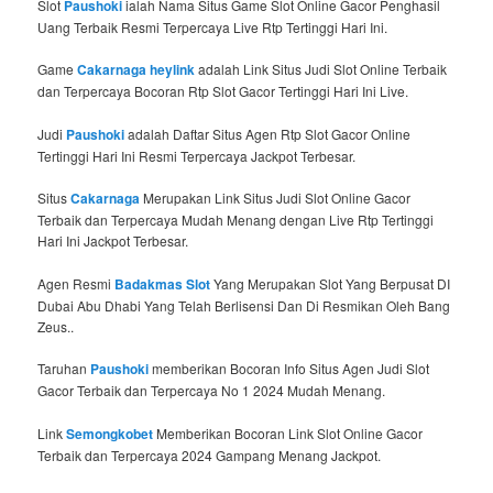
Slot
Paushoki
ialah Nama Situs Game Slot Online Gacor Penghasil
Uang Terbaik Resmi Terpercaya Live Rtp Tertinggi Hari Ini.
Game
Cakarnaga heylink
adalah Link Situs Judi Slot Online Terbaik
dan Terpercaya Bocoran Rtp Slot Gacor Tertinggi Hari Ini Live.
Judi
Paushoki
adalah Daftar Situs Agen Rtp Slot Gacor Online
Tertinggi Hari Ini Resmi Terpercaya Jackpot Terbesar.
Situs
Cakarnaga
Merupakan Link Situs Judi Slot Online Gacor
Terbaik dan Terpercaya Mudah Menang dengan Live Rtp Tertinggi
Hari Ini Jackpot Terbesar.
Agen Resmi
Badakmas Slot
Yang Merupakan Slot Yang Berpusat DI
Dubai Abu Dhabi Yang Telah Berlisensi Dan Di Resmikan Oleh Bang
Zeus..
Taruhan
Paushoki
memberikan Bocoran Info Situs Agen Judi Slot
Gacor Terbaik dan Terpercaya No 1 2024 Mudah Menang.
Link
Semongkobet
Memberikan Bocoran Link Slot Online Gacor
Terbaik dan Terpercaya 2024 Gampang Menang Jackpot.