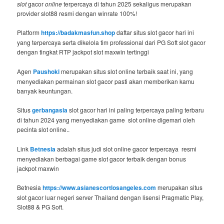
slot
gacor
online
terpercaya di tahun 2025 sekaligus merupakan
provider slot88 resmi dengan winrate 100%!
Platform
https://badakmasfun.shop
daftar situs slot gacor hari ini
yang terpercaya serta dikelola tim professional dari PG Soft slot gacor
dengan tingkat RTP jackpot slot maxwin tertinggi
Agen
Paushoki
merupakan situs slot online terbaik saat ini, yang
menyediakan permainan slot gacor pasti akan memberikan kamu
banyak keuntungan.
Situs
gerbangasia
slot gacor hari ini paling terpercaya paling terbaru
di tahun 2024 yang menyediakan game slot online digemari oleh
pecinta slot online..
Link
Betnesia
adalah situs judi slot online gacor terpercaya resmi
menyediakan berbagai game slot gacor terbaik dengan bonus
jackpot maxwin
Betnesia
https://www.asianescortlosangeles.com
merupakan situs
slot gacor luar negeri server Thailand dengan lisensi Pragmatic Play,
Slot88 & PG Soft.