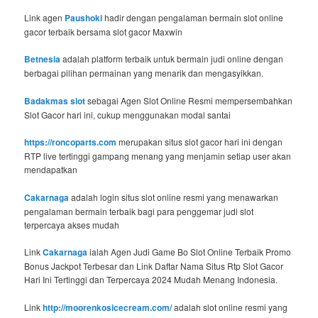
Link agen
Paushoki
hadir dengan pengalaman bermain slot online
gacor terbaik bersama slot gacor Maxwin
Betnesia
adalah platform terbaik untuk bermain judi online dengan
berbagai pilihan permainan yang menarik dan mengasyikkan.
Badakmas slot
sebagai Agen Slot Online Resmi mempersembahkan
Slot Gacor hari ini, cukup menggunakan modal santai
https://roncoparts.com
merupakan situs slot gacor hari ini dengan
RTP live tertinggi gampang menang yang menjamin setiap user akan
mendapatkan
Cakarnaga
adalah login situs slot online resmi yang menawarkan
pengalaman bermain terbaik bagi para penggemar judi slot
terpercaya akses mudah
Link
Cakarnaga
ialah Agen Judi Game Bo Slot Online Terbaik Promo
Bonus Jackpot Terbesar dan Link Daftar Nama Situs Rtp Slot Gacor
Hari Ini Tertinggi dan Terpercaya 2024 Mudah Menang Indonesia.
Link
http://moorenkosicecream.com/
adalah slot online resmi yang