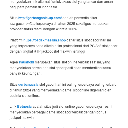
menyediakan link alternatif untuk akses slot yang lancar dan aman
bagi para pemain di Indonesia
Situs
http://gerbangasia-up.com/
adalah penyedia situs
slot
gacor
online
terpercaya di tahun 2025 sekaligus merupakan
provider slot88 resmi dengan winrate 100%!
Platform
https://badakmasfun.shop
daftar situs slot gacor hari ini
yang terpercaya serta dikelola tim professional dari PG Soft slot gacor
dengan tingkat RTP jackpot slot maxwin tertinggi
Agen
Paushoki
merupakan situs slot online terbaik saat ini, yang
menyediakan permainan slot gacor pasti akan memberikan kamu
banyak keuntungan.
Situs
gerbangasia
slot gacor hari ini paling terpercaya paling terbaru
di tahun 2024 yang menyediakan game slot online digemari oleh
pecinta slot online..
Link
Betnesia
adalah situs judi slot online gacor terpercaya resmi
menyediakan berbagai game slot gacor terbaik dengan bonus
jackpot maxwin