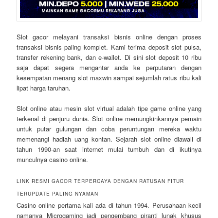
Slot gacor melayani transaksi bisnis online dengan proses
transaksi bisnis paling komplet. Kami terima deposit slot pulsa,
transfer rekening bank, dan e-wallet. Di sini slot deposit 10 ribu
saja dapat segera mengantar anda ke perputaran dengan
kesempatan menang slot maxwin sampai sejumlah ratus ribu kali
lipat harga taruhan.
Slot online atau mesin slot virtual adalah tipe game online yang
terkenal di penjuru dunia. Slot online memungkinkannya pemain
untuk putar gulungan dan coba peruntungan mereka waktu
memenangi hadiah uang kontan. Sejarah slot online diawali di
tahun 1990-an saat internet mulai tumbuh dan di ikutinya
munculnya casino online.
LINK RESMI GACOR TERPERCAYA DENGAN RATUSAN FITUR
TERUPDATE PALING NYAMAN
Casino online pertama kali ada di tahun 1994. Perusahaan kecil
namanya Microgaming jadi pengembang piranti lunak khusus