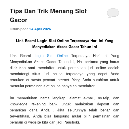
Tips Dan Trik Menang Slot
Gacor
Ditulis pada
24 April 2026
Link Resmi Login Slot Online Terpercaya Hari Ini Yang
Menyediakan Akses Gacor Tahun Ini
Link Resmi
Login Slot Online
Terpercaya Hari Ini Yang
Menyediakan Akses Gacor Tahun Ini, Hal pertama yang harus
dilakukan saat mendaftar untuk permainan judi online adalah
mendatangi situs judi online terpercaya yang dapat Anda
temukan di mesin pencari internet. Yang Anda butuhkan untuk
memulai permainan slot online hanyalah mendaftar.
Ini memerlukan nama lengkap, alamat e-mail, no.telp, dan
knowledge rekening bank untuk melakukan deposit dan
penarikan dana Anda . Jika seluruhnya telah benar dan
terverifikasi, Anda bisa langsung mulai pilih permainan dan
bermain di website kita dan jadi Paushoki.