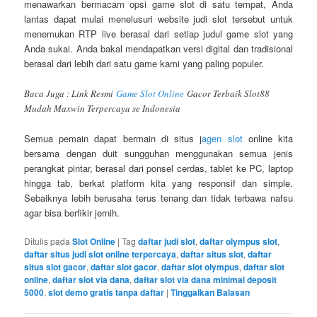
menawarkan bermacam opsi game slot di satu tempat, Anda
lantas dapat mulai menelusuri website judi slot tersebut untuk
menemukan RTP live berasal dari setiap judul game slot yang
Anda sukai. Anda bakal mendapatkan versi digital dan tradisional
berasal dari lebih dari satu game kami yang paling populer.
Baca Juga : Link Resmi
Game Slot Online
Gacor Terbaik Slot88
Mudah Maxwin Terpercaya se Indonesia
Semua pemain dapat bermain di situs j
agen slot
online kita
bersama dengan duit sungguhan menggunakan semua jenis
perangkat pintar, berasal dari ponsel cerdas, tablet ke PC, laptop
hingga tab, berkat platform kita yang responsif dan simple.
Sebaiknya lebih berusaha terus tenang dan tidak terbawa nafsu
agar bisa berfikir jernih.
Ditulis pada
Slot Online
|
Tag
daftar judi slot
,
daftar olympus slot
,
daftar situs judi slot online terpercaya
,
daftar situs slot
,
daftar
situs slot gacor
,
daftar slot gacor
,
daftar slot olympus
,
daftar slot
online
,
daftar slot via dana
,
daftar slot via dana minimal deposit
5000
,
slot demo gratis tanpa daftar
|
Tinggalkan Balasan