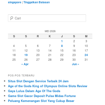
singapore
|
Tinggalkan Balasan
C
a
r
i
MEI 2026
S
S
R
K
J
S
M
1
2
3
4
5
6
7
8
9
10
11
12
13
14
15
16
17
18
19
20
21
22
23
24
25
26
27
28
29
30
31
« Apr
Jun »
POS-POS TERBARU
Situs Slot Dengan Service Terbaik 24 Jam
Age of the Gods King of Olympus Online Slots Review
Gaya Lulus Dalam Age Of The Gods
Game Slot Gacor Deposit Pulsa Midas Fortune
Peluang Kemenangan Slot Yang Cukup Besar