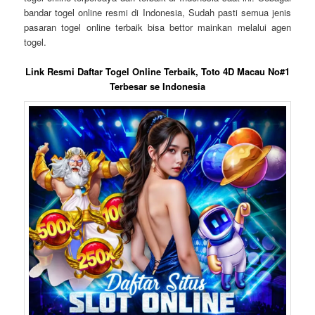
bandar togel online resmi di Indonesia, Sudah pasti semua jenis
pasaran togel online terbaik bisa bettor mainkan melalui agen
togel.
Link Resmi Daftar Togel Online Terbaik, Toto 4D Macau No#1
Terbesar se Indonesia