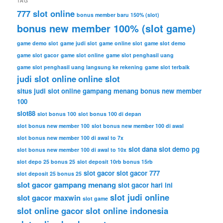
TAG
777 slot online
bonus member baru 150% (slot)
bonus new member 100% (slot game)
game demo slot
game judi slot
game online slot
game slot demo
game slot gacor
game slot online
game slot penghasil uang
game slot penghasil uang langsung ke rekening
game slot terbaik
judi slot online
online slot
situs judi slot online gampang menang bonus new member
100
slot88
slot bonus 100
slot bonus 100 di depan
slot bonus new member 100
slot bonus new member 100 di awal
slot bonus new member 100 di awal to 7x
slot dana
slot demo pg
slot bonus new member 100 di awal to 10x
slot depo 25 bonus 25
slot deposit 10rb bonus 15rb
slot gacor
slot gacor 777
slot deposit 25 bonus 25
slot gacor gampang menang
slot gacor hari ini
slot judi online
slot gacor maxwin
slot game
slot online gacor
slot online indonesia